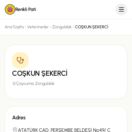
Renkli Pati
Ana Sayfa
Veterinerler
Zonguldak
COŞKUN ŞEKERCİ
COŞKUN ŞEKERCİ
Çaycuma,
Zonguldak
Adres
ATATÜRK CAD. PERŞEMBE BELDESİ No:49/ C