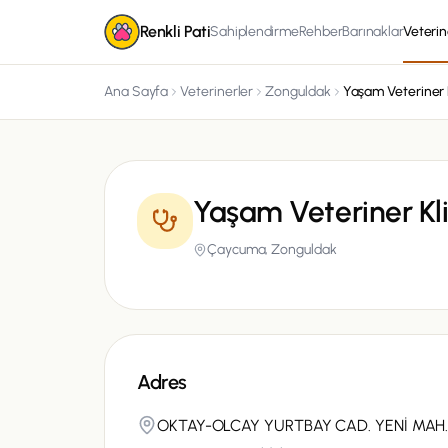
Renkli Pati
Sahiplendirme
Rehber
Barınaklar
Veterin
Ana Sayfa
Veterinerler
Zonguldak
Yaşam Veteriner K
Yaşam Veteriner Kli
Çaycuma,
Zonguldak
Adres
OKTAY-OLCAY YURTBAY CAD. YENİ MAH.