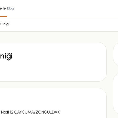
erler
Blog
liniği
niği
 No:11 12 ÇAYCUMA/ZONGULDAK