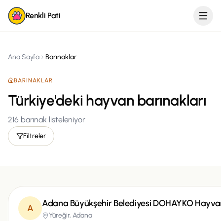
Renkli Pati
Ana Sayfa
Barınaklar
BARINAKLAR
Türkiye'deki hayvan barınakları
216
barınak listeleniyor
Filtreler
Adana Büyükşehir Belediyesi DOHAYKO Hayvan
A
Yüreğir,
Adana