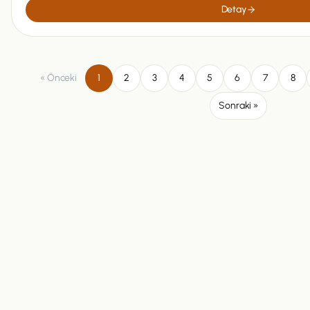
Detay
« Önceki
1
2
3
4
5
6
7
8
Sonraki »