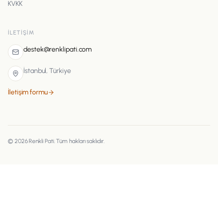
KVKK
İLETIŞIM
destek@renklipati.com
İstanbul, Türkiye
İletişim formu
©
2026
Renkli Pati
. Tüm hakları saklıdır.