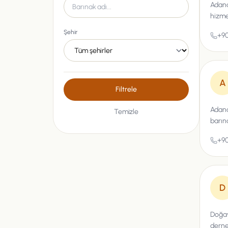
Adana
hizmet
Şehir
+90
A
Filtrele
Adana
Temizle
barın
+90
D
Doğay
derne