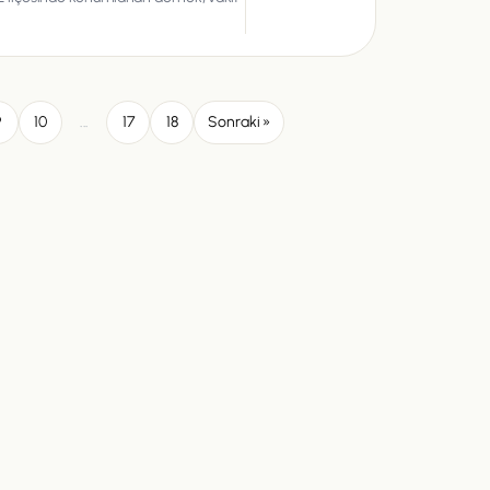
9
10
...
17
18
Sonraki »