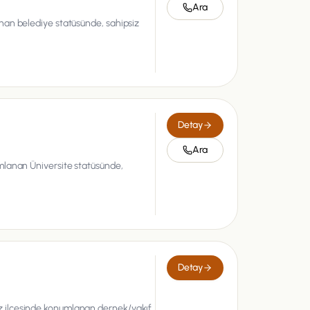
Ara
nan belediye statüsünde, sahipsiz
Detay
Ara
mlanan Üniversite statüsünde,
i
Detay
z ilçesinde konumlanan dernek/vakıf