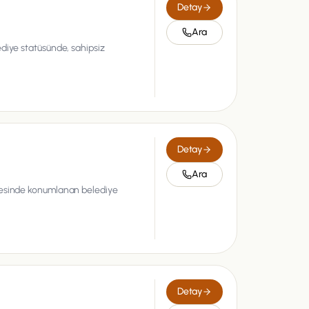
Detay
Ara
diye statüsünde, sahipsiz
Detay
Ara
lçesinde konumlanan belediye
Detay