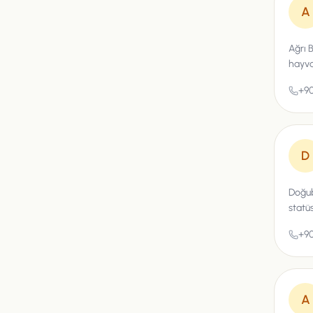
A
Ağrı 
hayva
+90
D
Doğub
statü
+90
A