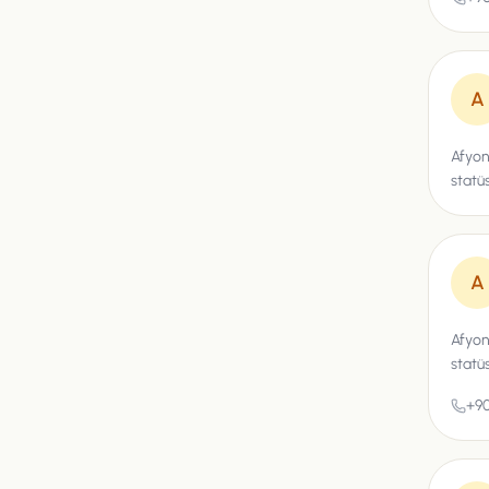
A
Afyon
statü
A
Afyon
statüs
+90