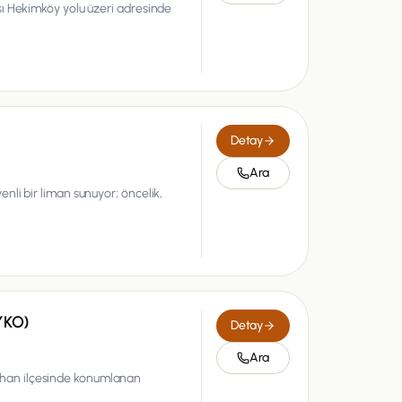
ı Hekimköy yolu üzeri adresinde
Detay
Ara
li bir liman sunuyor; öncelik,
YKO)
Detay
Ara
han ilçesinde konumlanan