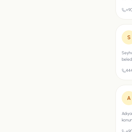
+90
S
Seyha
beled
444
A
Adıya
konum
+90