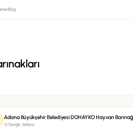
erler
Blog
rınakları
Adana Büyükşehir Belediyesi DOHAYKO Hayvan Barınağ
Yüreğir,
Adana