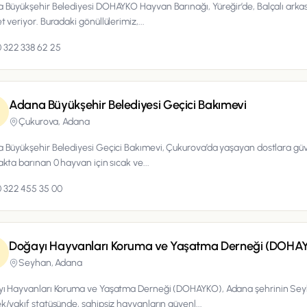
 Büyükşehir Belediyesi DOHAYKO Hayvan Barınağı, Yüreğir’de, Balçalı arkas
 veriyor. Buradaki gönüllülerimiz,...
 322 338 62 25
Adana Büyükşehir Belediyesi Geçici Bakımevi
Çukurova,
Adana
 Büyükşehir Belediyesi Geçici Bakımevi, Çukurova’da yaşayan dostlara güven
akta barınan 0 hayvan için sıcak ve...
 322 455 35 00
Doğayı Hayvanları Koruma ve Yaşatma Derneği (DOHA
Seyhan,
Adana
ı Hayvanları Koruma ve Yaşatma Derneği (DOHAYKO), Adana şehrinin Sey
k/vakıf statüsünde, sahipsiz hayvanların güvenl...