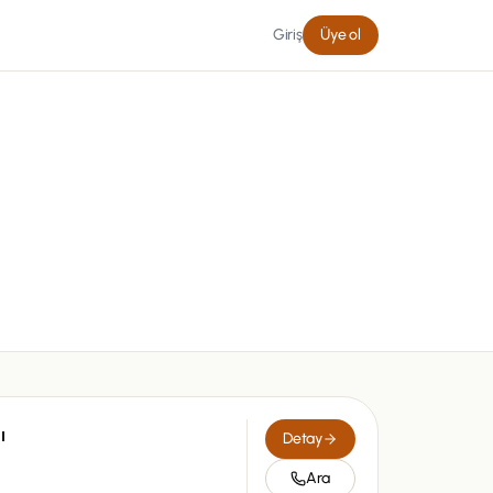
Giriş
Üye ol
ı
Detay
Ara