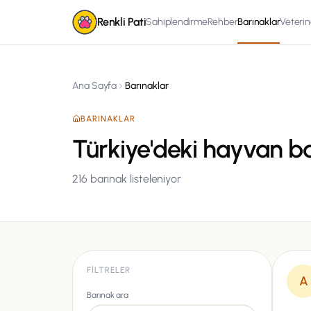
Renkli Pati
Sahiplendirme
Rehber
Barınaklar
Veterin
Ana Sayfa
Barınaklar
BARINAKLAR
Türkiye'deki hayvan ba
216
barınak listeleniyor
FILTRELER
A
Barınak ara