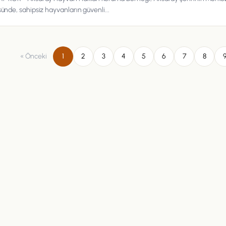
sünde, sahipsiz hayvanların güvenli...
« Önceki
1
2
3
4
5
6
7
8