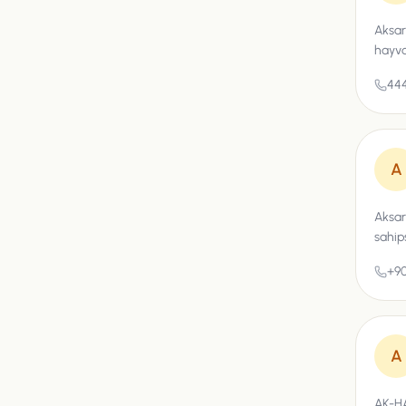
Aksar
hayva
444
A
Aksar
sahip
+90
A
AK-HA