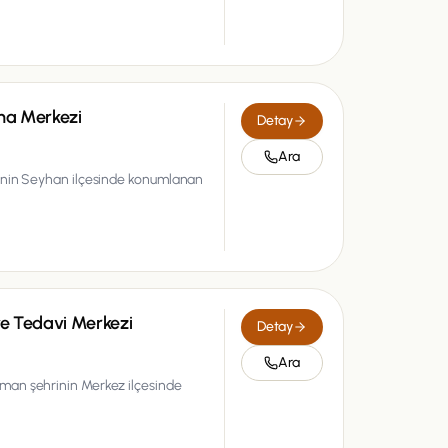
rma Merkezi
Detay
Ara
rinin Seyhan ilçesinde konumlanan
ve Tedavi Merkezi
Detay
Ara
man şehrinin Merkez ilçesinde