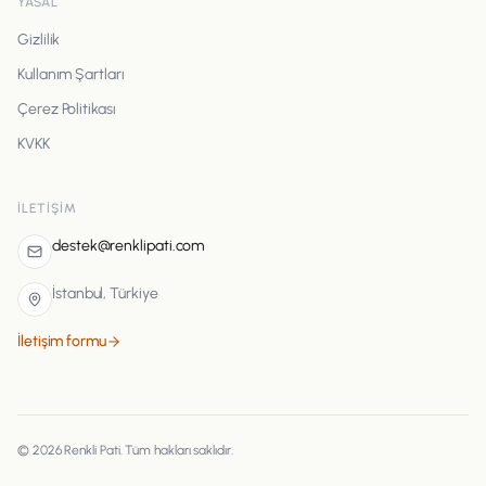
YASAL
Gizlilik
Kullanım Şartları
Çerez Politikası
KVKK
İLETIŞIM
destek@renklipati.com
İstanbul, Türkiye
İletişim formu
©
2026
Renkli Pati
. Tüm hakları saklıdır.