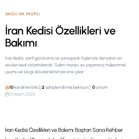
KEDI
IRK PROFILI
İran Kedisi Özellikleri ve
Bakımı
İran Kedisi, zarif görünümü ve yumuşacık tüyleriyle dünyanın en
sevilen kedi ırklarındandır. Sakin mizacı, ev yaşamına mükemmel
uyumu ve sevgi dolu karakteriyle öne çıkar.
10
karakteristik
2
sahiplendirme bekliyor
0
yorum
01 Kasım 2025
İran Kedisi Özellikleri ve Bakımı: Baştan Sona Rehber