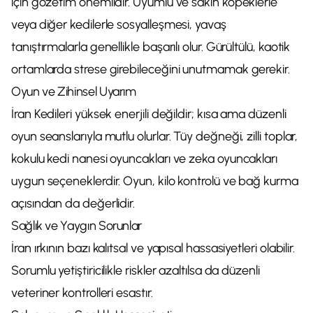
için gözetim önemlidir. Uyumlu ve sakin köpeklerle
veya diğer kedilerle sosyalleşmesi, yavaş
tanıştırmalarla genellikle başarılı olur. Gürültülü, kaotik
ortamlarda strese girebileceğini unutmamak gerekir.
Oyun ve Zihinsel Uyarım
İran Kedileri yüksek enerjili değildir; kısa ama düzenli
oyun seanslarıyla mutlu olurlar. Tüy değneği, zilli toplar,
kokulu kedi nanesi oyuncakları ve zeka oyuncakları
uygun seçeneklerdir. Oyun, kilo kontrolü ve bağ kurma
açısından da değerlidir.
Sağlık ve Yaygın Sorunlar
İran ırkının bazı kalıtsal ve yapısal hassasiyetleri olabilir.
Sorumlu yetiştiricilikle riskler azaltılsa da düzenli
veteriner kontrolleri esastır.