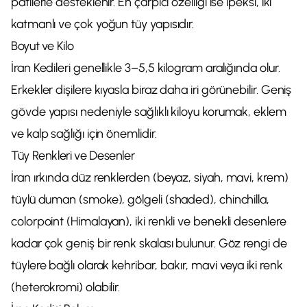
patilerle desteklenir. En çarpıcı özelliği ise ipeksi, iki
katmanlı ve çok yoğun tüy yapısıdır.
Boyut ve Kilo
İran Kedileri genellikle 3–5,5 kilogram aralığında olur.
Erkekler dişilere kıyasla biraz daha iri görünebilir. Geniş
gövde yapısı nedeniyle sağlıklı kiloyu korumak, eklem
ve kalp sağlığı için önemlidir.
Tüy Renkleri ve Desenler
İran ırkında düz renklerden (beyaz, siyah, mavi, krem)
tüylü duman (smoke), gölgeli (shaded), chinchilla,
colorpoint (Himalayan), iki renkli ve benekli desenlere
kadar çok geniş bir renk skalası bulunur. Göz rengi de
tüylere bağlı olarak kehribar, bakır, mavi veya iki renk
(heterokromi) olabilir.