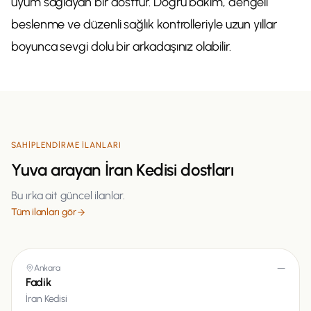
uyum sağlayan bir dosttur. Doğru bakım, dengeli
beslenme ve düzenli sağlık kontrolleriyle uzun yıllar
boyunca sevgi dolu bir arkadaşınız olabilir.
SAHIPLENDIRME ILANLARI
Yuva arayan
İran Kedisi
dostları
Bu ırka ait güncel ilanlar.
Tüm ilanları gör
Ankara
—
Fadik
İran Kedisi